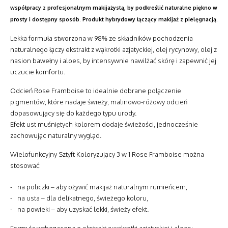
współpracy z profesjonalnym makijażystą, by podkreślić naturalne piękno w
Oficjalny Partner Embryolisse
prosty i dostępny sposób. Produkt hybrydowy łączący makijaż z pielęgnacją.
Zapisz się na listę odbiorców newslettera i otrzymaj rabat na zakup
Polityka Zwrotów
|
Dostawy
Lekka formuła stworzona w
98%
ze składników pochodzenia
naturalnego łączy ekstrakt z wąkrotki azjatyckiej, olej rycynowy, olej z
nasion bawełny i aloes, by intensywnie nawilżać skórę i zapewnić jej
uczucie komfortu.
Odcień
Rose Framboise
to idealnie dobrane połączenie
pigmentów, które nadaje świeży, malinowo-różowy odcień
dopasowujący się do każdego typu urody.
Efekt ust muśniętych kolorem dodaje świeżości, jednocześnie
zachowując naturalny wygląd.
Wielofunkcyjny Sztyft Koloryzujący 3 w 1 Rose Framboise można
stosować:
na policzki –
aby ożywić makijaż naturalnym rumieńcem,
na usta –
dla delikatnego, świeżego koloru,
na powieki –
aby uzyskać lekki, świeży efekt.
Formuła wzbogacona o ekstrakt z wąkrotki azjatyckiej i aloes: