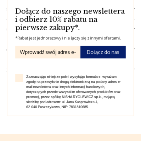
SKŁAD
Dołącz do naszego newslettera
i odbierz 10% rabatu na
pierwsze zakupy*.
SPOSÓB UŻYCIA
*Rabat jest jednorazowy i nie łączy się z innymi ofertami.
OPINIE
Dołącz do nas
ZADAJ PYTANIE
Zaznaczając niniejsze pole i wysyłając formularz, wyrażam
zgodę na przesyłanie drogą elektroniczną na podany adres e-
mail newslettera oraz innych informacji handlowych,
dotyczących przede wszystkim oferowanych produktów oraz
promocji, przez spółkę NISHA RYGLEWICZ sp.k., mającą
Powiązane produkty
siedzibę pod adresem: ul. Jana Kasprowicza 4,
62-040 Puszczykowo, NIP: 7831810685.