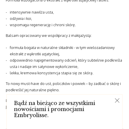
intensywnie nawilża usta,
odżywia i koi,
wspomaga regenerację i chroni skórę.
Balsam opracowany we współpracy z makijażystą:
formuła bogata w naturalne składniki - w tym wielozadaniowy
ekstrakt z wąkrotki azjatyckiej,
odpowiednio napigmentowany odcień, który subtelnie podkreśla
usta i nadaje im satynowe wykończenie,
lekka, kremowa konsystencja stapia się ze skórą.
To nowy must-have do ust, policzków i powiek – by zadbać o skórę i
podkreślić jej naturalne piękno.
Dostępny również w odcieniach:
Mocha
,
Rose Nude
oraz
Rouge
Bądź na bieżąco ze wszystkimi
Intense
.
nowościami i promocjami
Embryolisse.