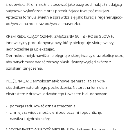
środowiska. Krem można stosować jako bazę pod makijaż nadającą
Oficjalny Partner Embryolisse
satynowe wykończenie oraz przedłużającą trwałość makijażu.
Zapisz się na listę odbiorców newslettera i otrzymaj rabat na zakup
Apteczna formuła świetnie sprawdza się jako kuracja regenerująco-
Polityka Zwrotów
|
Dostawy
odżywcza na noc oraz odżywcza maseczka.
KREM REDUKUJĄCY OZNAKI ZMĘCZENIA 50 ml - ROSE GLOW to
innowacyjny produkt hybrydowy, który pielęgnuje skórę twarzy,
jednocześnie ją upiększając.
Dermokosmetyk nawilża i pielęgnuje skórę twarzy oraz okolicę oczu,
aby natychmiast nadać zdrowy blask i świeży wygląd skórze z
oznakami zmęczenia.
PIELĘGNACJA: Dermokosmetyk nowej generacji to aż 96%
składników naturalnego pochodzenia. Naturalna formuła z
ekstraktem z drzewa jedwabnego i kwasem hialuronowym:
pomaga redukować oznaki zmęczenia,
zmniejsza widoczność cieni pod oczami i opuchliznę,
nawilża i ujędrnia skórę.
NATYCHMIASTOWE ROZŚWIETLENIE: Dodatkowo, krem posiada