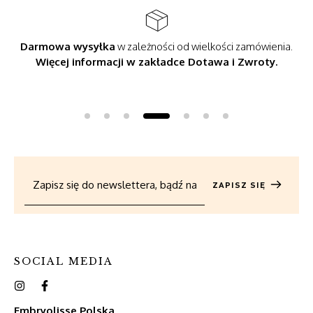
ści zamówienia.
Szybka wysyłka.
Otrzymasz paczkę
w cią
a i Zwroty.
terenie Polski oraz w ciągu 6 dni na ter
Słowacji.
ZAPISZ SIĘ
SOCIAL MEDIA
Embryolisse Polska