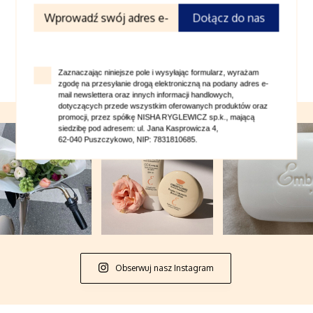
Dołącz do nas
Powiązane produkty
Zaznaczając niniejsze pole i wysyłając formularz, wyrażam
zgodę na przesyłanie drogą elektroniczną na podany adres e-
mail newslettera oraz innych informacji handlowych,
dotyczących przede wszystkim oferowanych produktów oraz
promocji, przez spółkę NISHA RYGLEWICZ sp.k., mającą
siedzibę pod adresem: ul. Jana Kasprowicza 4,
62-040 Puszczykowo, NIP: 7831810685.
Obserwuj nasz Instagram