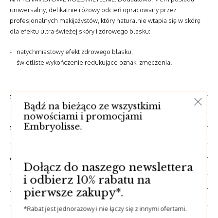
uniwersalny, delikatnie różowy odcień opracowany przez
profesjonalnych makijażystów, który naturalnie wtapia się w skórę
dla efektu ultra-świeżej skóry i zdrowego blasku:
natychmiastowy efekt zdrowego blasku,
świetliste wykończenie redukujące oznaki zmęczenia.
SKŁAD
Bądź na bieżąco ze wszystkimi
nowościami i promocjami
Embryolisse.
SPOSÓB UŻYCIA
OPINIE
Dołącz do naszego newslettera
i odbierz 10% rabatu na
ZADAJ PYTANIE
pierwsze zakupy*.
*Rabat jest jednorazowy i nie łączy się z innymi ofertami.