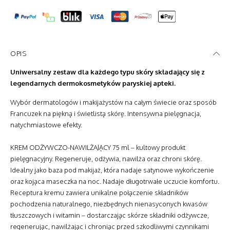
Oficjalny Partner Embryolisse
Zapisz się na listę odbiorców newslettera i otrzymaj rabat na zakup
Polityka Zwrotów
|
Dostawy
Oficjalny Partner Embryolisse
OPIS
Zapisz się na listę odbiorców newslettera i otrzymaj rabat na zakup
Uniwersalny zestaw dla każdego typu skóry składający się z
Polityka Zwrotów
|
Dostawy
legendarnych dermokosmetyków paryskiej apteki.
Oficjalny Partner Embryolisse
Zapisz się na listę odbiorców newslettera i otrzymaj rabat na zakup
Wybór dermatologów i makijażystów na całym świecie oraz sposób
Polityka Zwrotów
|
Dostawy
Francuzek na piękną i świetlistą skórę. Intensywna pielęgnacja,
Oficjalny Partner Embryolisse
natychmiastowe efekty.
Zapisz się na listę odbiorców newslettera i otrzymaj rabat na zakup
KREM ODŻYWCZO-NAWILŻAJĄCY 75 ml – kultowy produkt
Polityka Zwrotów
|
Dostawy
pielęgnacyjny. Regeneruje, odżywia, nawilża oraz chroni skórę.
Oficjalny Partner Embryolisse
Idealny jako baza pod makijaż, która nadaje satynowe wykończenie
Zapisz się na listę odbiorców newslettera i otrzymaj rabat na zakup
oraz kojąca maseczka na noc. Nadaje długotrwałe uczucie komfortu.
Polityka Zwrotów
|
Dostawy
Receptura kremu zawiera unikalne połączenie składników
Oficjalny Partner Embryolisse
pochodzenia naturalnego, niezbędnych nienasyconych kwasów
Zapisz się na listę odbiorców newslettera i otrzymaj rabat na zakup
tłuszczowych i witamin – dostarczając skórze składniki odżywcze,
regenerując, nawilżając i chroniąc przed szkodliwymi czynnikami
Polityka Zwrotów
|
Dostawy